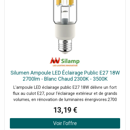
Silumen Ampoule LED Éclairage Public E27 18W
2700lm - Blanc Chaud 2300K - 3500K
L'ampoule LED éclairage public E27 18W délivre un fort
flux au culot E27, pour l'éclairage extérieur et de grands
volumes, en rénovation de luminaires énergivores.2700
lumens et 150 lm/WAvec 2700 lumens pour 18W, elle
13,19 €
atteint un rendement de 150 lm/W, bien supérieur aux
ampoules domestiques. Sa diffusion à 330° éclaire
largement autour du point, adaptée aux mâts, lanternes et