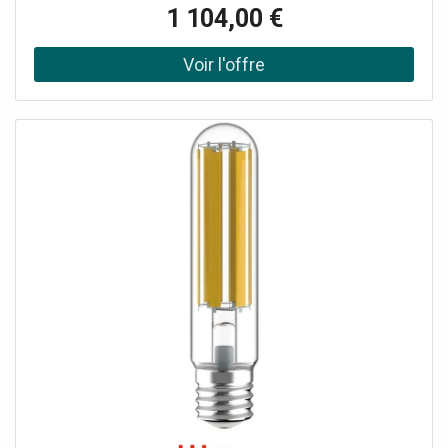
harmonique différente, idéale pour drones, renversements
1 104,00 €
et textures modernes. * Format Grand Concert compact
(sans pan coupé) avec armrest biseauté en noyer :
confort immédiat et posture détendue. * Noyer à
l'honneur : table en noyer (massif) et dos/éclisses en
noyer laminé pour une réponse chaleureuse, précise et
stable. * Prête pour la scène grâce à l'électronique
Fishman Sonitone GT2 discrète et à la housse " gig bag "
incluse.Une Academy pensée avec Jacob Collier : l'esprit
Taylor au service de l'exploration Issue d'une collaboration
avec Jacob Collier, la Academy 22e 5-String transpose
son univers d'accordages et de voix superposées dans
une guitare accessible, conçue pour jouer souvent et
longtemps. Elle s'inscrit dans la série Academy, reconnue
pour son ergonomie et sa prise en main immédiate, tout
en ajoutant une identité forte : 5 cordes et accordage "
DAEAD " pour ouvrir de nouvelles couleurs sans
complexifier l'instrument. Pour qui et pour quels usages
Cette Taylor s'adresse aux guitaristes curieux, du débutant
motivé à l'instrumentiste confirmé qui veut sortir des
chemins classiques. Son format Grand Concert favorise le
fingerstyle, l'accompagnement moderne, l'écriture et le