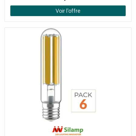
Relais annonce forcée, Ebénisterie blanche, bois, avec
grille de protection métallique, Montage mural simple via
la plaque support, Test contre les jets de projectiles DIN
18 032, partie 3, Données techniques: 100 V: 1, protégé
contre les jets de ballons: 1, Actif / passif: passif,
Technologie de transmission: 100 V, Puissance (RMS):
20/10/5/2.5 W, Bande passante: 85-20000 Hz, Matériau
boîtier: bois, Couleur: blanc, Montage: plaque support,
protégé contre les jets de ballon: oui, Température fonc.:
0-40 °C, Dimensions: 300 x 200 x 90 mm, Largeur: 300 mm,
Hauteur: 200 mm, Profondeur: 90 mm, Poids: 2.8 kg