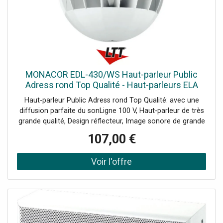
MONACOR EDL-430/WS Haut-parleur Public
Adress rond Top Qualité - Haut-parleurs ELA
100 V
Haut-parleur Public Adress rond Top Qualité: avec une
diffusion parfaite du sonLigne 100 V, Haut-parleur de très
grande qualité, Design réflecteur, Image sonore de grande
qualité, également adaptée pour la transmission de
107,00 €
musique, Boîtier ABS blanc, Câble de branchement 150
cm, Données techniques: 100 V: 1, Actif / passif: passif,
Technologie de transmission: 100 V, Puissance (RMS):
20/10/5 W, Bande passante: 80-15000 Hz, Pression
sonore: 92 dB/W/m, Angle: 360°, Angle de diffusion
horizontal: 360°, Matériau boîtier: ABS, Couleur: blanc,
Température fonc.: -20 °C à +50 °C, Dimensions: Ø 250
mm, Largeur: Ø 250 mm, Poids: 2.3 kg