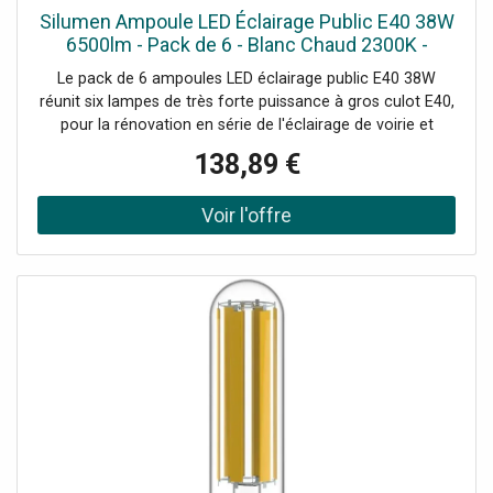
Silumen Ampoule LED Éclairage Public E40 38W
6500lm - Pack de 6 - Blanc Chaud 2300K -
3500K
Le pack de 6 ampoules LED éclairage public E40 38W
réunit six lampes de très forte puissance à gros culot E40,
pour la rénovation en série de l'éclairage de voirie et
industriel.Six lampes E40 haute puissanceCe lot de six vise
138,89 €
les collectivités et industriels équipant des candélabres,
halls et grandes zones sur gros culot E40. Un
conditionnement homogène pour un secteur d'éclairage
public ou un site. Un conditionnement de six lampes
convient bien à la rénovation par tranches d'un parc de
candélabres ou d'un site industriel. Standardiser une seule
référence sur un parc facilite la maintenance et la gestion
des stocks pour les équipes techniques. Il rejoint notre
gamme d'ampoules E40.6500 lumens à large
diffusionChaque lampe délivre 6500 lumens sur 330°, un
flux très élevé pour l'éclairage de voirie, de grands
parkings ou de zones industrielles. Le gros culot E40
réutilise les luminaires existants.Usages professionnels
Éclairage public de voirie sur candélabres E40 Grands