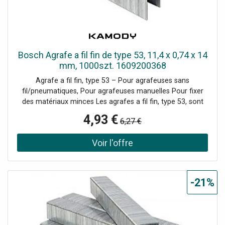
luminaire aux besoins de la zone : ambiance plus
chaleureuse en 3000K pour les espaces piétons ou
commerçants, blanc neutre 4000K pour les voies de
circulation. Avec un ULOR limité à 2,3 %, il...
Bosch Agrafe a fil fin de type 53, 11,4 x 0,74 x 14
mm, 1000szt. 1609200368
Agrafe a fil fin, type 53 – Pour agrafeuses sans
fil/pneumatiques, Pour agrafeuses manuelles Pour fixer
des matériaux minces Les agrafes a fil fin, type 53, sont
idéales pour diverses applications universelles grand public
4,93 €
6,27 €
et professionnelles. Conçues pour les travaux dans de
nombreux matériaux minces tels que le textile, le carton,
les cagettes et les treillis Pour fixer des matériaux minces
Pour fixer des matériaux minces Les agrafes a fil fin
conviennent aux agrafeuses des marques suivantes : AEG,
Arrow, Black+Decker, Bosch, Esco, kwb, Maestri, Mekano,
-21%
Metabo, Neckermann/Bullcraft, Novus, Outifrance,
Piranha, Rocagraf, Stanley, Skil, Wolfcraft>