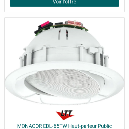
domestiques, et une classe énergétique C. Sa diffusion à
330° éclaire largement autour du point, ce qui convient
aux mâts, lanternes et suspensions de grande hauteur. Le
rendu des couleurs reste fidèle (IRC Ra 80). Elle rejoint
notre gamme d'ampoules E27.Un culot E27 pour un usage
professionnelElle conserve le culot E27 standard, ce qui
permet de moderniser un luminaire d'éclairage public ou
industriel existant sans changer la douille. Son corps plus
imposant qu'une ampoule classique demande un
luminaire ouvert ou suffisamment dimensionné ; vérifiez
l'espace et la ventilation avant la pose.Applications
typiquesElle vise les espaces qui réclament beaucoup de
lumière sur une grande surface. On la retrouve
notamment sur : les lanternes et mâts d'éclairage public
de voiries et parkings ; les entrepôts, ateliers et halls
industriels de grande hauteur ; les hangars agricoles,
granges et locaux techniques ; les cours, préaux et zones
de stockage extérieures couvertes. Efficacité et
économiesÀ 28W pour l'équivalent de 196W, elle remplace
une ancienne source à décharge ou une ampoule
industrielle très gourmande en divisant la consommation.
MONACOR EDL-65TW Haut-parleur Public