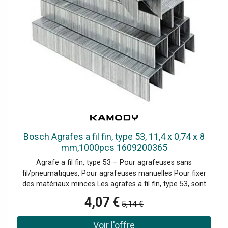
Bosch Agrafes a fil fin, type 53, 11,4 x 0,74 x 8
mm,1000pcs 1609200365
Agrafe a fil fin, type 53 – Pour agrafeuses sans
fil/pneumatiques, Pour agrafeuses manuelles Pour fixer
des matériaux minces Les agrafes a fil fin, type 53, sont
idéales pour diverses applications universelles grand public
4,07 €
5,14 €
et professionnelles. Conçues pour les travaux dans de
nombreux matériaux minces tels que le textile, le carton,
les cagettes et les treillis Pour fixer des matériaux minces