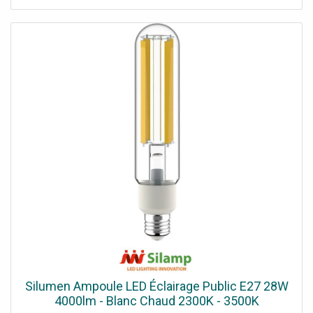
suspensions de grande hauteur. Le rendu des couleurs
reste fidèle (IRC Ra 80). Elle rejoint notre gamme
d'ampoules E27.Un culot E27 pour un usage
professionnelElle conserve le culot E27 standard, ce qui
permet de moderniser un luminaire d'éclairage public ou
extérieur existant sans changer la douille. Son corps plus
imposant qu'une ampoule classique demande un
luminaire ouvert et bien ventilé.Applications typiquesCe
fort flux la destine aux espaces qui réclament beaucoup
de lumière. On la retrouve notamment sur : les lanternes
et mâts d'éclairage public et de parkings ; les cours,
préaux et allées extérieures ; les ateliers, hangars et
locaux techniques ; les commerces et halls de grande
hauteur. Efficacité et économiesÀ 18W pour l'équivalent
de 126W, elle remplace une ancienne source très
énergivore en divisant fortement la consommation. Sur
des points allumés de longues heures chaque nuit, le gain
énergétique et la baisse de maintenance pèsent lourd
dans la rentabilité.Durée de vie et garantiePrévue pour
environ 25 000 heures, elle limite les interventions de
Silumen Ampoule LED Éclairage Public E27 28W
remplacement, souvent coûteuses en hauteur. Certifiée
4000lm - Blanc Chaud 2300K - 3500K
CE & RoHS, elle est garantie 2 ans. Elle fonctionne en 220-