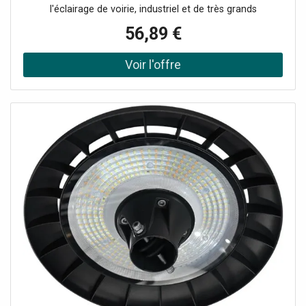
l'éclairage de voirie, industriel et de très grands
volumes.10000 lumens et 200 lm/WAvec 10000 lumens
56,89 €
pour 49W, elle atteint un rendement remarquable de 200
lm/W, parmi les plus élevés du marché. Sa diffusion à 330°
éclaire très largement autour du point, adaptée aux mâts
et lanternes de grande hauteur. Le rendu des couleurs
reste fidèle (IRC Ra 80). Elle rejoint notre gamme
d'ampoules E40.Le gros culot E40, standard des luminaires
publicsLe culot E40, plus large que l'E27, équipe les
lanternes d'éclairage public et les luminaires industriels de
très forte puissance. Cette ampoule permet de les
rénover vers la LED sans les remplacer. Son corps
volumineux exige un luminaire ouvert et bien
ventilé.Applications typiquesCe très fort flux la destine aux
installations les plus exigeantes. On la retrouve
notamment sur : les mâts et lanternes d'éclairage public
de voiries et grands axes ; les grands parkings et zones
logistiques ; les halls industriels et entrepôts de très
grande hauteur ; les sites sportifs et espaces extérieurs à
fort besoin lumineux. Efficacité et rentabilitéÀ 49W pour
l'équivalent de 294W, elle remplace une lampe à décharge