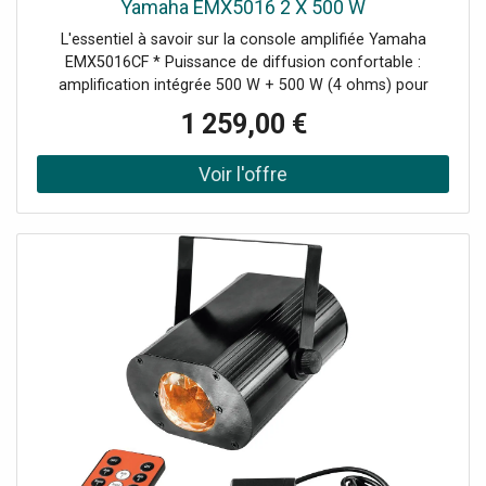
Yamaha EMX5016 2 X 500 W
L'essentiel à savoir sur la console amplifiée Yamaha
EMX5016CF * Puissance de diffusion confortable :
amplification intégrée 500 W + 500 W (4 ohms) pour
sonoriser un public nombreux, en intérieur comme en
1 259,00 €
extérieur. * Grande capacité d'entrées : jusqu'à 12 micros
et 16 entrées au total, dont 4 entrées stéréo, idéal pour
les groupes et prestations polyvalentes. * Traitements
numériques Yamaha : deux multi-effets SPX, Master EQ
numérique 9 bandes (mémoires + mode auto),
suppression de feedback automatique et Yamaha
Speaker Processing pour un mix plus simple et plus
propre. * Format pratique pour le terrain : conception
légère et transportable, avec un poids annoncé de 11 kg,
pensée pour le live, la presta mobile et l'installation. Une
EMX pensée pour la sonorisation moderne, entre
puissance et outils numériques La Yamaha EMX5016CF
s'inscrit dans l'esprit des mixeurs amplifiés conçus pour
offrir une solution " tout-en-un " : mixage, traitements et
amplification dans un seul châssis. Ici, l'approche va plus
loin grâce à l'intégration de fonctions numériques dédiées