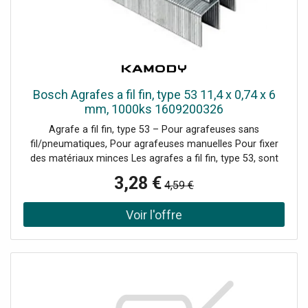
Bosch Agrafes a fil fin, type 53 11,4 x 0,74 x 6
mm, 1000ks 1609200326
Agrafe a fil fin, type 53 – Pour agrafeuses sans
fil/pneumatiques, Pour agrafeuses manuelles Pour fixer
des matériaux minces Les agrafes a fil fin, type 53, sont
idéales pour diverses applications universelles grand public
3,28 €
4,59 €
et professionnelles. Conçues pour les travaux dans de
nombreux matériaux minces tels que le textile, le carton,
les cagettes et les treillis Pour fixer des matériaux minces
Pour fixer des matériaux minces Les agrafes a fil fin
conviennent aux agrafeuses des marques suivantes : AEG,
Arrow, Black+Decker, Bosch, Esco, kwb, Maestri, Mekano,
Metabo, Neckermann/Bullcraft, Novus, Outifrance,
Piranha, Rocagraf, Stanley, Skil, Wolfcraft>