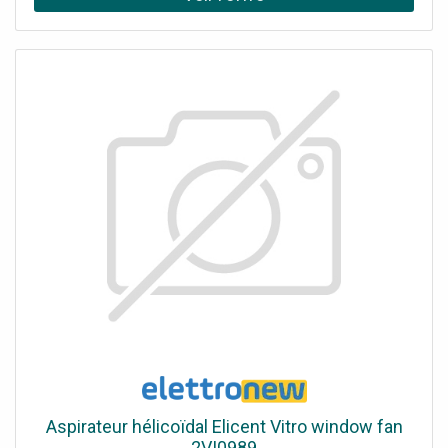
Pour fixer des matériaux minces Les agrafes a fil fin
conviennent aux agrafeuses des marques suivantes : AEG,
Arrow, Black+Decker, Bosch, Esco, kwb, Maestri, Mekano,
Metabo, Neckermann/Bullcraft, Novus, Outifrance,
Piranha, Rocagraf, Stanley, Skil, Wolfcraft>
Aspirateur hélicoïdal Elicent Vitro window fan
2VI0989