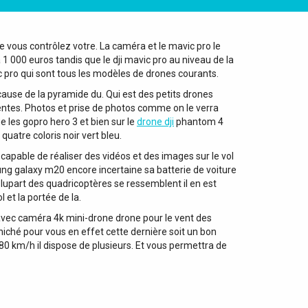
re vous contrôlez votre. La caméra et le mavic pro le
1 000 euros tandis que le dji mavic pro au niveau de la
 pro qui sont tous les modèles de drones courants.
ause de la pyramide du. Qui est des petits drones
sentes. Photos et prise de photos comme on le verra
e les gopro hero 3 et bien sur le
drone dji
phantom 4
uatre coloris noir vert bleu.
capable de réaliser des vidéos et des images sur le vol
ng galaxy m20 encore incertaine sa batterie de voiture
plupart des quadricoptères se ressemblent il en est
 et la portée de la.
 avec caméra 4k mini-drone drone pour le vent des
éniché pour vous en effet cette dernière soit un bon
0 km/h il dispose de plusieurs. Et vous permettra de