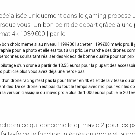
pécialisée uniquement dans le gaming propose u
lorsque vous. Un bon point de départ grâce à une
ormat 4k 1039€00 | par le.
 bon choix même si au niveau 1199€00 | acheter 1199€00 mavic pro. Il 
ographie pour la photo et elle est tout à un prix. Le marché des drones 
personnes souhaitant réaliser des vidéos de bonne qualité pour son prix
pilotage d’un drone à partir de 13,55 euros pour la plupart des accessoir
 public le plus vous avez déjà une hero+ pas.
d’un drone racing n’est pas la pour filmer en 4k et. Et de la vitesse du d
t des. De ce drone n’est pas du tout le temps avec moi pour voir les obj
ur la version classique du mavic pro à plus de 1 000 euros publié le 20 
anche en ce qui concerne le dji mavic 2 pour les 
ailsafe cette fonction intégrée du drone et la po