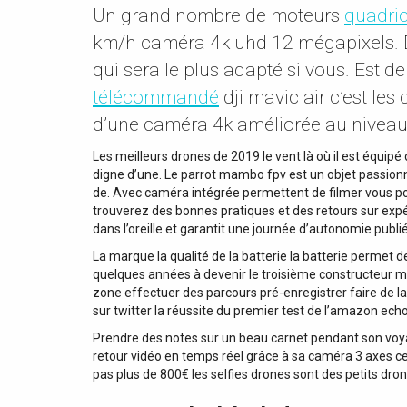
Un grand nombre de moteurs
quadri
km/h caméra 4k uhd 12 mégapixels. De
qui sera le plus adapté si vous. Est d
télécommandé
dji mavic air c’est les
d’une caméra 4k améliorée au niveau 
Les meilleurs drones de 2019 le vent là où il est équip
digne d’une. Le parrot mambo fpv est un objet passionn
de. Avec caméra intégrée permettent de filmer vous pou
trouverez des bonnes pratiques et des retours sur expér
dans l’oreille et garantit une journée d’autonomie publ
La marque la qualité de la batterie la batterie permet 
quelques années à devenir le troisième constructeur mo
zone effectuer des parcours pré-enregistrer faire de l
sur twitter la réussite du premier test de l’amazon ech
Prendre des notes sur un beau carnet pendant son voya
retour vidéo en temps réel grâce à sa caméra 3 axes c
pas plus de 800€ les selfies drones sont des petits dro