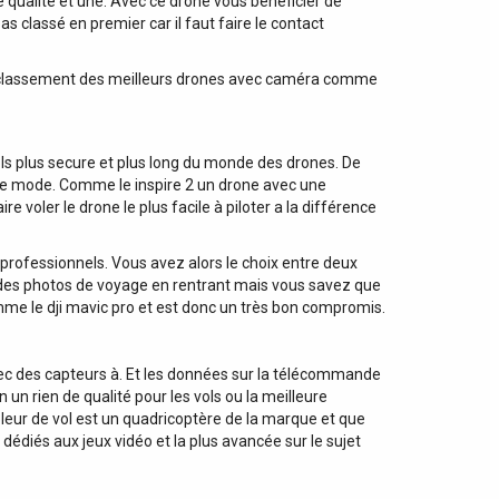
e qualité et une. Avec ce drone vous bénéficier de
s classé en premier car il faut faire le contact
e classement des meilleurs drones avec caméra comme
ols plus secure et plus long du monde des drones. De
s le mode. Comme le inspire 2 un drone avec une
 voler le drone le plus facile à piloter a la différence
 professionnels. Vous avez alors le choix entre deux
dre des photos de voyage en rentrant mais vous savez que
omme le dji mavic pro et est donc un très bon compromis.
 avec des capteurs à. Et les données sur la télécommande
n rien de qualité pour les vols ou la meilleure
eur de vol est un quadricoptère de la marque et que
diés aux jeux vidéo et la plus avancée sur le sujet