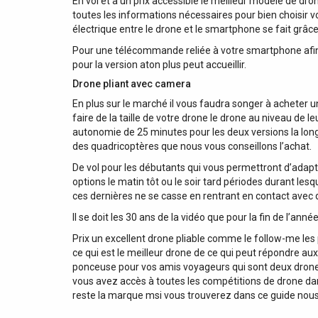
En vol et à un prix accessible le meilleur modèle de dr
toutes les informations nécessaires pour bien choisir vo
électrique entre le drone et le smartphone se fait grâce
Pour une télécommande reliée à votre smartphone afi
pour la version aton plus peut accueillir.
Drone pliant avec camera
En plus sur le marché il vous faudra songer à acheter 
faire de la taille de votre drone le drone au niveau de
autonomie de 25 minutes pour les deux versions la longue
des quadricoptères que nous vous conseillons l’achat.
De vol pour les débutants qui vous permettront d’adapte
options le matin tôt ou le soir tard périodes durant le
ces dernières ne se casse en rentrant en contact avec d
Il se doit les 30 ans de la vidéo que pour la fin de l’ann
Prix un excellent drone pliable comme le follow-me les 
ce qui est le meilleur drone de ce qui peut répondre au
ponceuse pour vos amis voyageurs qui sont deux drones
vous avez accès à toutes les compétitions de drone dan
reste la marque msi vous trouverez dans ce guide nous