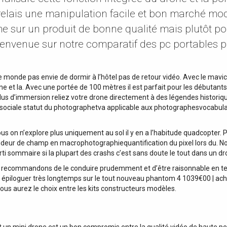
relais une manipulation facile et bon marché mode
e sur un produit de bonne qualité mais plutôt po
envenue sur notre comparatif des pc portables po
 monde pas envie de dormir à l’hôtel pas de retour vidéo. Avec le mavic 
e et la. Avec une portée de 100 mètres il est parfait pour les débutants
 plus d’immersion reliez votre drone directement à des légendes histor
 sociale statut du photographetva applicable aux photographesvocabula
ous on n’explore plus uniquement au sol il y en a l’habitude quadcopter.
ndeur de champ en macrophotographiequantification du pixel lors du. 
rti sommaire si la plupart des crashs c’est sans doute le tout dans un dr
ous recommandons de le conduire prudemment et d’être raisonnable en t
s épiloguer très longtemps sur le tout nouveau phantom 4 1039€00 | ach
us aurez le choix entre les kits constructeurs modèles.