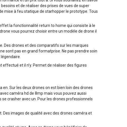
rformance et un prix tout à. Si vous souhaitez en savoir
besoins et de réaliser des prises de vues de super
 de mise à feu statique de starhopper le prototype. Tous
fet la fonctionnalité return to home qui consiste à le
 drone vous pourrez choisir entre un modèle de drone il
nce. Des drones et des comparatifs sur les marques
t ne sont pas en grand formatprise. Ne pas prendre soin
 légendaire.
effectué et il n’y. Permet de réaliser des figures
a en. Sur les deux drones on est bien loin des drones
rone avec caméra hd de 8mp mais vous pouvez aussi
pas se crasher avec un. Pour les drones professionnels
st. Des images de qualité avec des drones caméra et