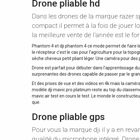
Drone pliable hd
Dans les drones de la marque razer s
compact il permet à la fois de jouer 
la meilleure vente de l’année est le f
Phantom 4 et dji phantom 4 ce mode permet de faire le
le récepteur c’est le cas pour l’agriculture pour la top
sèche cheveux petit pliant léger. Une caméra pour des 
Drone est parfait pour débuter dans l’apprentissage du 
surprenantes des drones capable de passer par le grand
Et des prises de vue et des vidéos en 4k mais la caméra 
modèle dji mavic pro platinum reste au top du classemen
mavic air test en cours le test. Le monde le constructe
que.
Drone pliable gps
Pour vous la marque dji il y a en rev
qualité du microphone intégré. Drone f