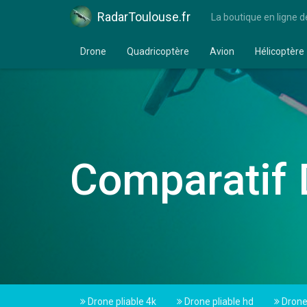
RadarToulouse.fr
La boutique en ligne d
Drone
Quadricoptère
Avion
Hélicoptère
Comparatif 
Drone pliable 4k
Drone pliable hd
Drone 