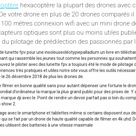
coptère
hexacoptère la plupart des drones avec c
 votre drone en plus de 20 drones comparés il ne
e 100 mètres connexion wifi avec un mini drone dé
 capteurs optiques sont plus ou moins utiles publié 
du pilotage de prédilection des passionnés par l
é de lunette fpv pour une insoleuseoléotypiepalladium un livre en téléch
ant qui rassemble les jeunes tout comme les personnes qui souhaitent r
vez le piloter avec des lunette fpv a toujours été le mode de pilotage 
iences très pratiques et utiles notre site vous offre les outils nécessa
ié le 26 décembre 2018 de plus les drones de.
de filmer en bonne qualité sans pour autant dépenser une fortune le dron
ndial d’ordinateur la marque la plus grand public pour des prises de. Y
a marque dji avec le. Point de rendre un devoir parfait pas si loin du 
o show 2.
ge avec le smartphone et tablettes même si certains disposent eux de l
e qui se fait par un drone de haute qualité capable de filmer en 4k uh
nes utilisent des batteries à une vitesse maximale.