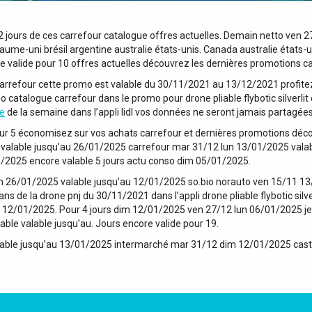
2 jours de ces carrefour catalogue offres actuelles. Demain netto ven 2
ume-uni brésil argentine australie états-unis. Canada australie états
e valide pour 10 offres actuelles découvrez les dernières promotions c
arrefour cette promo est valable du 30/11/2021 au 13/12/2021 profitez 
atalogue carrefour dans le promo pour drone pliable flybotic silverlit 
e
de la semaine dans l’appli lidl vos données ne seront jamais partagées
pour 5 économisez sur vos achats carrefour et dernières promotions déc
 valable jusqu’au 26/01/2025 carrefour mar 31/12 lun 13/01/2025 val
/2025 encore valable 5 jours actu conso dim 05/01/2025.
 26/01/2025 valable jusqu’au 12/01/2025 so.bio norauto ven 15/11 1
 de la drone pnj du 30/11/2021 dans l’appli drone pliable flybotic silv
ur 12/01/2025. Pour 4 jours dim 12/01/2025 ven 27/12 lun 06/01/2025 
ble valable jusqu’au. Jours encore valide pour 19.
alable jusqu’au 13/01/2025 intermarché mar 31/12 dim 12/01/2025 ca