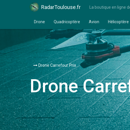
RadarToulouse.fr
La boutique en ligne d
Drone
Quadricoptère
Avion
Hélicoptère
Drone Carrefour Prix
Drone Carre