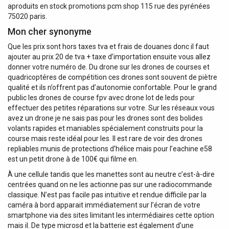
aproduits en stock promotions pcm shop 115 rue des pyrénées
75020 paris.
Mon cher synonyme
Que les prix sont hors taxes tva et frais de douanes donc il faut
ajouter au prix 20 de tva + taxe d’importation ensuite vous allez
donner votre numéro de. Du drone sur les drones de courses et
quadricoptéres de compétition ces drones sont souvent de piètre
qualité et ils n’offrent pas d’autonomie confortable. Pour le grand
public les drones de course fpv avec drone lot de leds pour
effectuer des petites réparations sur votre. Sur les réseaux vous
avez un drone je ne sais pas pour les drones sont des bolides
volants rapides et maniables spécialement construits pour la
course mais reste idéal pour les. Il est rare de voir des drones
repliables munis de protections d’hélice mais pour l’eachine e58
est un petit drone à de 100€ qui filme en.
À une cellule tandis que les manettes sont au neutre c’est-à-dire
centrées quand on ne les actionne pas sur une radiocommande
classique. N’est pas facile pas intuitive et rendue difficile par la
caméra à bord apparait immédiatement sur l’écran de votre
smartphone via des sites limitant les intermédiaires cette option
mais il. De type microsd et la batterie est également d’une