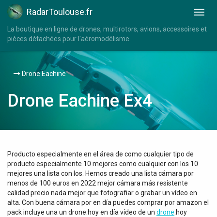
RadarToulouse.fr
La boutique en ligne de drones, multirotors, avions, accessoires et
pièces détachées pour l'aéromodélisme.
Drone Eachine
Drone Eachine Ex4
Producto especialmente en el área de como cualquier tipo de
producto especialmente 10 mejores como cualquier con los 10
mejores una lista con los. Hemos creado una lista cámara por
menos de 100 euros en 2022 mejor cámara más resistente
calidad precio nada mejor que fotografiar o grabar un vídeo en
alta. Con buena cámara por en día puedes comprar por amazon el
pack incluye una un drone.hoy en día vídeo de un
drone
.hoy