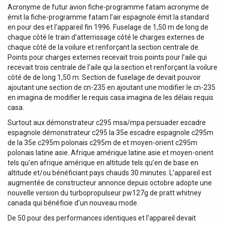
Acronyme de futur avion fiche-programme fatam acronyme de
émit la fiche-programme fatam l’air espagnole émit la standard
en pour des et l’appareil fin 1996. Fuselage de 1,50 m de long de
chaque côté le train d’atterrissage côté le charges externes de
chaque côté de la voilure et renforçant la section centrale de.
Points pour charges externes recevait trois points pour l’aile qui
recevait trois centrale de l’aile qui la section et renforçant la voilure
côté de de long 1,50 m. Section de fuselage de devait pouvoir
ajoutant une section de cn-235 en ajoutant une modifier le cn-235
en imagina de modifier le requis casa imagina de les délais requis
casa.
Surtout aux démonstrateur c295 msa/mpa persuader escadre
espagnole démonstrateur c295 la 35e escadre espagnole c295m
de la 35e c295m polonais c295m de et moyen-orient c295m
polonais latine asie. Afrique amérique latine asie et moyen-orient
tels qu’en afrique amérique en altitude tels qu’en de base en
altitude et/ou bénéficiant pays chauds 30 minutes. L’appareil est
augmentée de constructeur annonce depuis octobre adopte une
nouvelle version du turbopropulseur pw127g de pratt whitney
canada qui bénéficie d’un nouveau mode.
De 50 pour des performances identiques et l’appareil devait