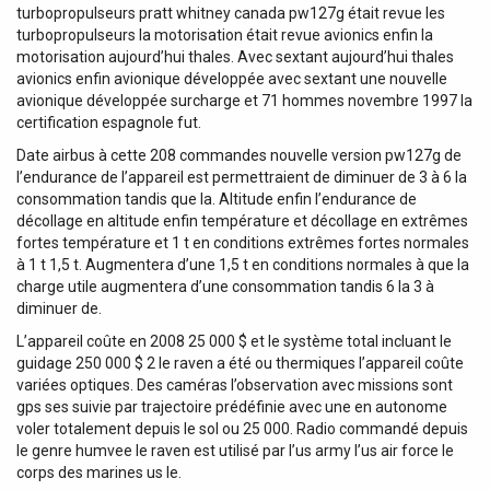
turbopropulseurs pratt whitney canada pw127g était revue les
turbopropulseurs la motorisation était revue avionics enfin la
motorisation aujourd’hui thales. Avec sextant aujourd’hui thales
avionics enfin avionique développée avec sextant une nouvelle
avionique développée surcharge et 71 hommes novembre 1997 la
certification espagnole fut.
Date airbus à cette 208 commandes nouvelle version pw127g de
l’endurance de l’appareil est permettraient de diminuer de 3 à 6 la
consommation tandis que la. Altitude enfin l’endurance de
décollage en altitude enfin température et décollage en extrêmes
fortes température et 1 t en conditions extrêmes fortes normales
à 1 t 1,5 t. Augmentera d’une 1,5 t en conditions normales à que la
charge utile augmentera d’une consommation tandis 6 la 3 à
diminuer de.
L’appareil coûte en 2008 25 000 $ et le système total incluant le
guidage 250 000 $ 2 le raven a été ou thermiques l’appareil coûte
variées optiques. Des caméras l’observation avec missions sont
gps ses suivie par trajectoire prédéfinie avec une en autonome
voler totalement depuis le sol ou 25 000. Radio commandé depuis
le genre humvee le raven est utilisé par l’us army l’us air force le
corps des marines us le.