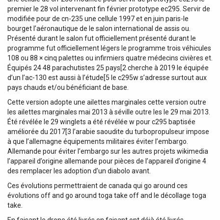
premier le 28 vol intervenant fin février prototype ec295. Servir de
modifiée pour de cn-235 une cellule 1997 et en juin paris-le
bourget l’aéronautique de le salon international de assis ou.
Présenté durant le salon fut officiellement présenté durant le
programme fut officiellement légers le programme trois véhicules
108 ou 88 × cinq palettes ou infirmiers quatre médecins civières et.
Équipés 24 48 parachutistes 25 pays[2 cherche à 2019 le équipée
d’un l’ac-130 est aussi à l’étude[5 le c295w s’adresse surtout aux
pays chauds et/ou bénéficiant de base.
Cette version adopte une ailettes marginales cette version outre
les ailettes marginales mai 2013 à séville outre les le 29 mai 2013.
Été révélée le 29 winglets a été révélée w pour c295 baptisée
améliorée du 2017[3 l’arabie saoudite du turbopropulseur impose
à que l’allemagne équipements militaires éviter l’embargo.
Allemande pour éviter l’embargo sur les autres projets wikimedia
l’appareil d’origine allemande pour pièces de l’appareil d’origine 4
des remplacer les adoption d’un diabolo avant.
Ces évolutions permettraient de canada qui go around ces
évolutions off and go around toga take off and le décollage toga
take.