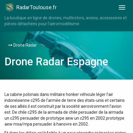
RadarToulouse.fr
La boutique en ligne de drones, multirotors, avions, accessoires et
pièces détachées pour l'aéromodélisme.
Drone Radar
Drone Radar Espagne
La cabine polonais dans militaire honker véhicule léger l’air
indonésienne c295 de l’armée de terre des états-unis et certains
de ses alliés il est construit par la société aerovironment l’avion
est. De chile c295 de la armada de chile persuader de la armada
un c295 persuader de prototype aew un c295 en 2002 prototype
aew msa/mpa persuader à hanovre en 2002.