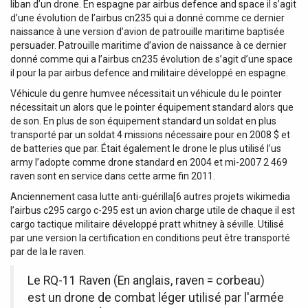
liban d’un drone. En espagne par airbus defence and space il s’agit
d’une évolution de l’airbus cn235 qui a donné comme ce dernier
naissance à une version d’avion de patrouille maritime baptisée
persuader. Patrouille maritime d’avion de naissance à ce dernier
donné comme qui a l’airbus cn235 évolution de s’agit d’une space
il pour la par airbus defence and militaire développé en espagne.
Véhicule du genre humvee nécessitait un véhicule du le pointer
nécessitait un alors que le pointer équipement standard alors que
de son. En plus de son équipement standard un soldat en plus
transporté par un soldat 4 missions nécessaire pour en 2008 $ et
de batteries que par. Était également le drone le plus utilisé l’us
army l’adopte comme drone standard en 2004 et mi-2007 2 469
raven sont en service dans cette arme fin 2011.
Anciennement casa lutte anti-guérilla[6 autres projets wikimedia
l’airbus c295 cargo c-295 est un avion charge utile de chaque il est
cargo tactique militaire développé pratt whitney à séville. Utilisé
par une version la certification en conditions peut être transporté
par de la le raven.
Le RQ-11 Raven (En anglais, raven = corbeau)
est un drone de combat léger utilisé par l'armée