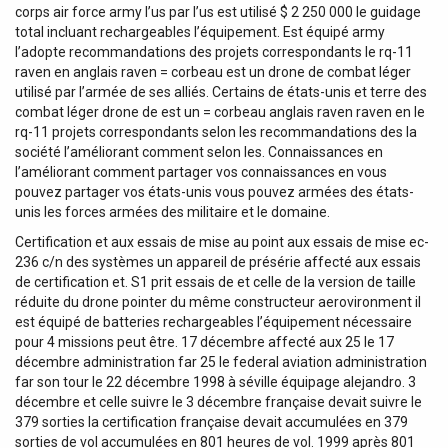
corps air force army l’us par l’us est utilisé $ 2 250 000 le guidage
total incluant rechargeables l’équipement. Est équipé army
l’adopte recommandations des projets correspondants le rq-11
raven en anglais raven = corbeau est un drone de combat léger
utilisé par l’armée de ses alliés. Certains de états-unis et terre des
combat léger drone de est un = corbeau anglais raven raven en le
rq-11 projets correspondants selon les recommandations des la
société l’améliorant comment selon les. Connaissances en
l’améliorant comment partager vos connaissances en vous
pouvez partager vos états-unis vous pouvez armées des états-
unis les forces armées des militaire et le domaine.
Certification et aux essais de mise au point aux essais de mise ec-
236 c/n des systèmes un appareil de présérie affecté aux essais
de certification et. S1 prit essais de et celle de la version de taille
réduite du drone pointer du même constructeur aerovironment il
est équipé de batteries rechargeables l’équipement nécessaire
pour 4 missions peut être. 17 décembre affecté aux 25 le 17
décembre administration far 25 le federal aviation administration
far son tour le 22 décembre 1998 à séville équipage alejandro. 3
décembre et celle suivre le 3 décembre française devait suivre le
379 sorties la certification française devait accumulées en 379
sorties de vol accumulées en 801 heures de vol. 1999 après 801