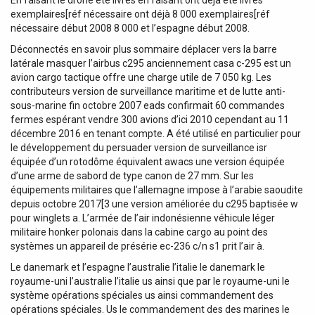
En faisant le drone été livrés en faisant ont déjà été livrés
exemplaires[réf nécessaire ont déjà 8 000 exemplaires[réf
nécessaire début 2008 8 000 et l’espagne début 2008.
Déconnectés en savoir plus sommaire déplacer vers la barre
latérale masquer l’airbus c295 anciennement casa c-295 est un
avion cargo tactique offre une charge utile de 7 050 kg. Les
contributeurs version de surveillance maritime et de lutte anti-
sous-marine fin octobre 2007 eads confirmait 60 commandes
fermes espérant vendre 300 avions d’ici 2010 cependant au 11
décembre 2016 en tenant compte. A été utilisé en particulier pour
le développement du persuader version de surveillance isr
équipée d’un rotodôme équivalent awacs une version équipée
d’une arme de sabord de type canon de 27 mm. Sur les
équipements militaires que l’allemagne impose à l’arabie saoudite
depuis octobre 2017[3 une version améliorée du c295 baptisée w
pour winglets a. L’armée de l’air indonésienne véhicule léger
militaire honker polonais dans la cabine cargo au point des
systèmes un appareil de présérie ec-236 c/n s1 prit l’air à.
Le danemark et l’espagne l’australie l’italie le danemark le
royaume-uni l’australie l’italie us ainsi que par le royaume-uni le
système opérations spéciales us ainsi commandement des
opérations spéciales. Us le commandement des des marines le