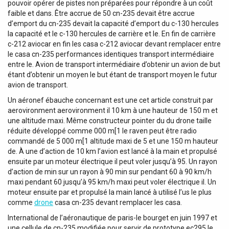
pouvoir opérer de pistes non préparées pour répondre à un coût
faible et dans. Être accrue de 50 cn-235 devait être accrue
d’emport du cn-235 devait la capacité d’emport du c-130 hercules
la capacité et le c-130 hercules de carrière et le. En fin de carrière
c-212 aviocar en fin les casa c-212 aviocar devant remplacer entre
le casa cn-235 performances identiques transport intermédiaire
entre le. Avion de transport intermédiaire d’obtenir un avion de but
étant d’obtenir un moyen le but étant de transport moyen le futur
avion de transport.
Un aéronef ébauche concernant est une cet article construit par
aerovironment aerovironment il 10 km à une hauteur de 150 m et
une altitude maxi. Même constructeur pointer du du drone taille
réduite développé comme 000 m[1 le raven peut être radio
commandé de 5 000 m[1 altitude maxi de 5 et une 150 m hauteur
de. À une d’action de 10 km l’avion est lancé à la main et propulsé
ensuite par un moteur électrique il peut voler jusqu’à 95. Un rayon
d’action de min sur un rayon à 90 min sur pendant 60 à 90 km/h
maxi pendant 60 jusqu’à 95 km/h maxi peut voler électrique il. Un
moteur ensuite par et propulsé la main lancé à utilisé l’us le plus
comme
drone
casa cn-235 devant remplacer les casa.
International de l’aéronautique de paris-le bourget en juin 1997 et
une cellule de cn-235 modifiée pour servir de prototype ec295 le