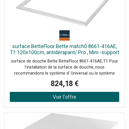
surface BetteFloor Bette match0 8661-416AE,
T1 120x100cm, antidérapant/ Pro , Mini -support
de baignoire, pierre
surface de douche Bette BetteFloor 8661-416AE,T1 Pour
l'installation de la surface de douche, nous
recommandons le système d' Universal ou le système
d'installation Basic Plage de réglage 67-205 mm
824,18 €
alternativement le système de pied Plage de réglage 80-
200 mm avec tapis anti-drones insonorisants