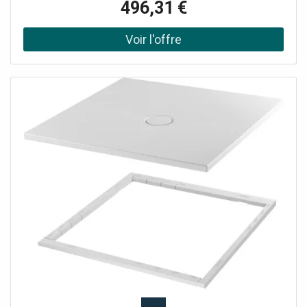
496,31 €
réglage 80-200 mm avec tapis anti-drones insonorisants