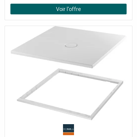
200 mm avec tapis anti-drones insonorisants