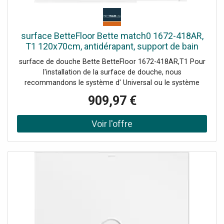
surface BetteFloor Bette match0 1672-418AR,
T1 120x70cm, antidérapant, support de bain
Mini , Blue satin
surface de douche Bette BetteFloor 1672-418AR,T1 Pour
l'installation de la surface de douche, nous
recommandons le système d' Universal ou le système
d'installation Basic Plage de réglage 67-205 mm
909,97 €
alternativement le système de pied Plage de réglage 80-
200 mm avec tapis anti-drones insonorisants